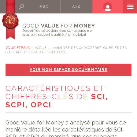
ABC
A>Z
GOOD
VALUE
FOR
MONEY
Des offres sélectionnées sur la base de
leur bon rapport qualité / prix global
VOUS ÊTES ICI ::
ACCUEIL
ANALYSE DES CARACTÉRISTIQUES ET DES
CHIFFRES-CLÉS DE SCI, SCPI, OPCI
VOIR MON ESPACE DOCUMENTAIRE
CARACTÉRISTIQUES ET
CHIFFRES-CLÉS DE
SCI,
SCPI, OPCI
Good Value for Money a analysé pour vous de
manière détaillée les caractéristiques de SCI,
SCPI et OPCI du marché, que ces supports