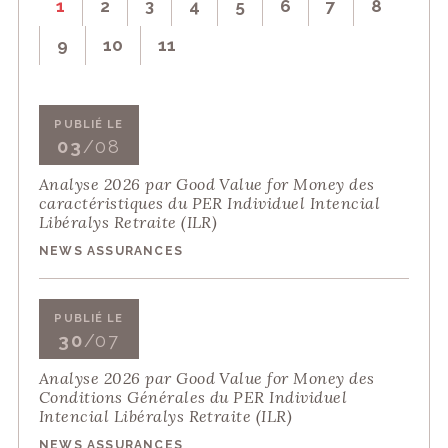
1
2
3
4
5
6
7
8
9
10
11
PUBLIÉ LE
03
/08
Analyse 2026 par Good Value for Money des
caractéristiques du PER Individuel Intencial
Libéralys Retraite (ILR)
NEWS ASSURANCES
PUBLIÉ LE
30
/07
Analyse 2026 par Good Value for Money des
Conditions Générales du PER Individuel
Intencial Libéralys Retraite (ILR)
NEWS ASSURANCES