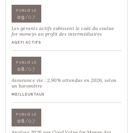
PUBLIÉ LE
09
/07
Les gérants actifs subissent le coût du «value
for money» au profit des intermédiaires
AGEFI ACTIFS
PUBLIÉ LE
08
/07
Assurance vie : 2,90% attendus en 2026, selon
un baromètre
MEILLEURTAUX
PUBLIÉ LE
08
/07
Analyse 2026 par Good Value for Money des