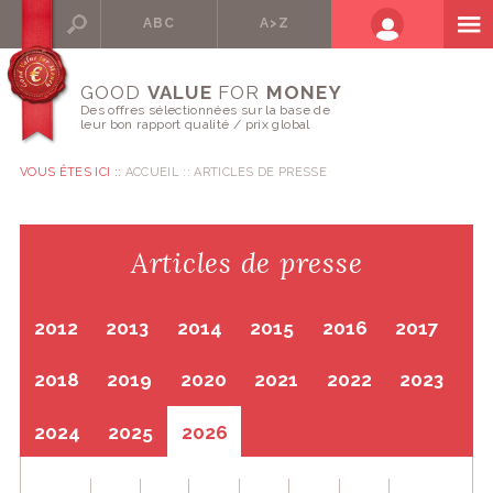
ABC
A>Z
GOOD
VALUE
FOR
MONEY
Des offres sélectionnées sur la base de
leur bon rapport qualité / prix global
VOUS ÊTES ICI ::
ACCUEIL
ARTICLES DE PRESSE
Articles de presse
2012
2013
2014
2015
2016
2017
2018
2019
2020
2021
2022
2023
2024
2025
2026