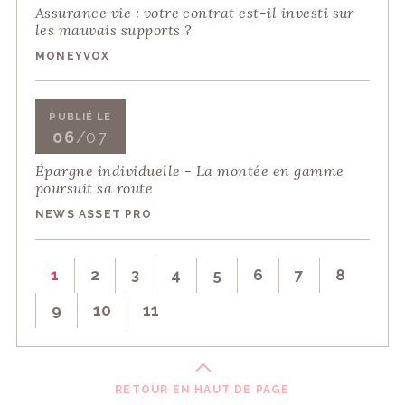
Assurance vie : votre contrat est-il investi sur
les mauvais supports ?
MONEYVOX
PUBLIÉ LE
06
/07
Épargne individuelle - La montée en gamme
poursuit sa route
NEWS ASSET PRO
1
2
3
4
5
6
7
8
9
10
11
RETOUR EN HAUT DE PAGE