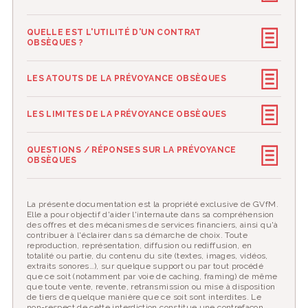
QUELLE EST L'UTILITÉ D'UN CONTRAT
OBSÈQUES ?
LES ATOUTS DE LA PRÉVOYANCE OBSÈQUES
LES LIMITES DE LA PRÉVOYANCE OBSÈQUES
QUESTIONS / RÉPONSES SUR LA PRÉVOYANCE
OBSÈQUES
La présente documentation est la propriété exclusive de GVfM.
Elle a pour objectif d'aider l'internaute dans sa compréhension
des offres et des mécanismes de services financiers, ainsi qu'à
contribuer à l'éclairer dans sa démarche de choix. Toute
reproduction, représentation, diffusion ou rediffusion, en
totalité ou partie, du contenu du site (textes, images, vidéos,
extraits sonores…), sur quelque support ou par tout procédé
que ce soit (notamment par voie de caching, framing) de même
que toute vente, revente, retransmission ou mise à disposition
de tiers de quelque manière que ce soit sont interdites. Le
non-respect de cette interdiction constitue une contrefaçon