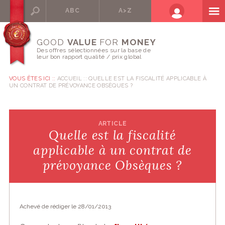
ABC
A>Z
GOOD
VALUE
FOR
MONEY
Des offres sélectionnées sur la base de
leur bon rapport qualité / prix global
VOUS ÊTES ICI ::
ACCUEIL
QUELLE EST LA FISCALITÉ APPLICABLE À
UN CONTRAT DE PRÉVOYANCE OBSÈQUES ?
ARTICLE
Quelle est la fiscalité
applicable à un contrat de
prévoyance Obsèques ?
Achevé de rédiger le 28/01/2013