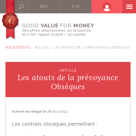
ABC
A>Z
GOOD
VALUE
FOR
MONEY
Des offres sélectionnées sur la base de
leur bon rapport qualité / prix global
VOUS ÊTES ICI ::
ACCUEIL
LES ATOUTS DE LA PRÉVOYANCE OBSÈQUES
ARTICLE
Les atouts de la prévoyance
Obsèques
Achevé de rédiger le 28/01/2013
Le
s
contrat
s
obsèques
permet
tent
: