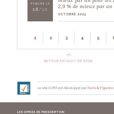
mieux par an pour les 
PUBLIÉE LE
2,9 % de mieux par an 
18
/10
OCTOBRE 2023
1
2
3
4
5
RETOUR EN HAUT DE PAGE
Le site GVfM est développé par
Facts & Figures
d
LES OFFRES DE PRESCRIPTION