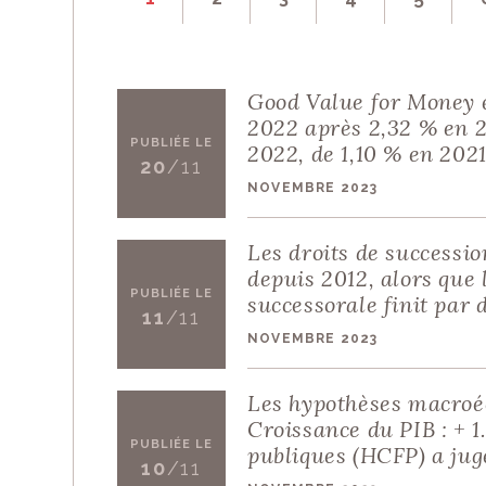
Vous appréciez le
Vous pouvez
nous
Good Value for Money é
EN SAVOIR PLUS
2022 après 2,32 % en 2
PUBLIÉE LE
2022, de 1,10 % en 2021
20
/11
NOVEMBRE 2023
Les droits de successio
depuis 2012, alors que 
PUBLIÉE LE
successorale finit par 
11
/11
NOVEMBRE 2023
Les hypothèses macroéc
Croissance du PIB : + 1
PUBLIÉE LE
publiques (HCFP) a jug
10
/11