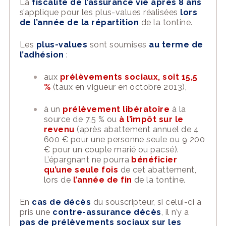
La
fiscalité de l’assurance vie après 8 ans
s’applique
pour les
plus-values réalisées
lors
de l’année de la répartition
de la tontine.
Les
plus-values
sont soumises
au terme de
l’adhésion
:
au
x
prélèvements sociaux, soit 15,5
%
(taux en vigueur
en octobre 2013
)
,
à
un
pré
lèvement libératoire
à la
source
de 7,5 %
ou
à l’impôt sur le
revenu
(
après abattement annuel de 4
60
0 € pour une personne seule ou 9 200
€ pou
r un couple marié ou pacsé
).
L’épargnant ne pourra
bénéficier
qu’une seule fois
de
cet abattement,
lors de
l’année de fin
de la tontine.
En
cas de décès
du souscripteur, si celui-ci a
pris une
contre-assurance décès
, il n’y a
pas de prélèvements socia
ux sur les