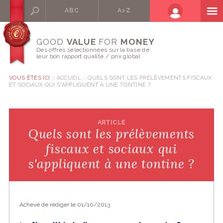
ABC
A>Z
GOOD
VALUE
FOR
MONEY
Des offres sélectionnées sur la base de
leur bon rapport qualité / prix global
VOUS ÊTES ICI ::
ACCUEIL
QUELS SONT LES PRÉLÈVEMENTS FISCAUX
ET SOCIAUX QUI S'APPLIQUENT À UNE TONTINE ?
ARTICLE
Quels sont les prélèvements
fiscaux et sociaux qui
s'appliquent à une tontine ?
Achevé de rédiger le 01/10/2013