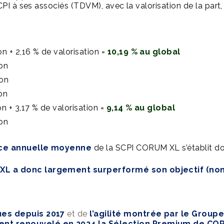
CPI à ses associés (TDVM), avec la valorisation de la part
on + 2,16 % de valorisation =
10,19 % au global
ion
ion
on
on + 3,17 % de valorisation =
9,14 % au global
ion
nce annuelle moyenne
de la SCPI CORUM XL s’établit d
L a donc largement surperformé son objectif (non
es depuis 2017
et de
l’agilité montrée par le Group
ent renouvelé en 2024 la Sélection Premium de CO