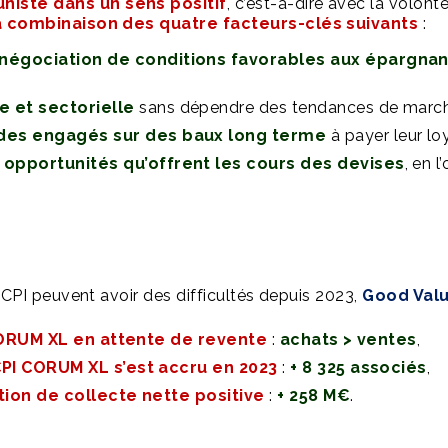
niste dans un sens positif
, c’est-à-dire avec la volon
a combinaison des quatre facteurs-clés suivants
:
négociation de conditions favorables aux épargnan
e et sectorielle
sans dépendre des tendances de march
lides engagés sur des baux long terme
à payer leur loy
s opportunités qu’offrent les cours des devises
, en 
PI peuvent avoir des difficultés depuis 2023,
Good Valu
CORUM XL en attente de revente
:
achats > ventes
,
CPI CORUM XL s’est accru en 2023
:
+ 8 325 associés
,
tion de collecte nette positive
:
+ 258 M€
.