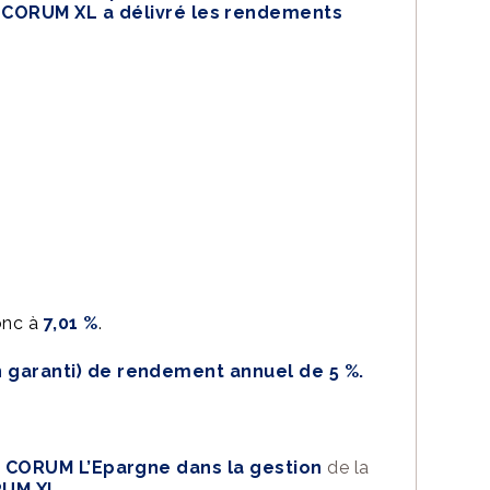
,
CORUM XL a délivré les rendements
onc à
7,01 %
.
 garanti) de rendement annuel de 5 %.
e CORUM L’Epargne dans la gestion
de la
RUM XL
.