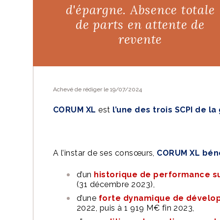
d'épargne. Absence totale
Vous appréciez le
de parts en attente de
Vous pouvez
nous
revente
EN SAVOIR PLUS
Achevé de rédiger le 19/07/2024
CORUM XL
est
l’une des trois SCPI de
A l’instar de ses consœurs,
CORUM XL béné
d’un
historique de performance su
(31 décembre 2023),
d’une
forte dynamique de dével
2022, puis à 1 919 M€ fin 2023,