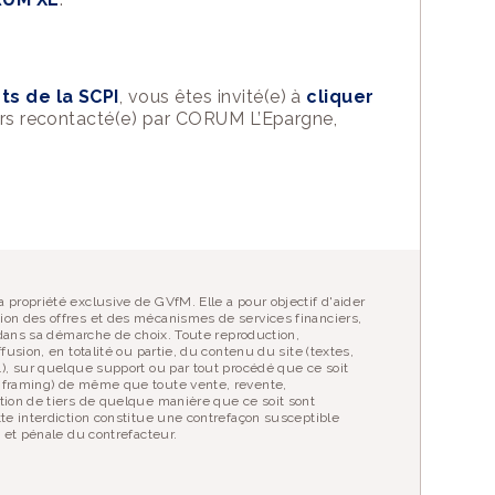
ts de la SCPI
, vous êtes invité(e) à
cliquer
lors recontacté(e) par CORUM L’Epargne,
 propriété exclusive de GVfM. Elle a pour objectif d'aider
ion des offres et des mécanismes de services financiers,
r dans sa démarche de choix. Toute reproduction,
fusion, en totalité ou partie, du contenu du site (textes,
…), sur quelque support ou par tout procédé que ce soit
 framing) de même que toute vente, revente,
tion de tiers de quelque manière que ce soit sont
tte interdiction constitue une contrefaçon susceptible
e et pénale du contrefacteur.