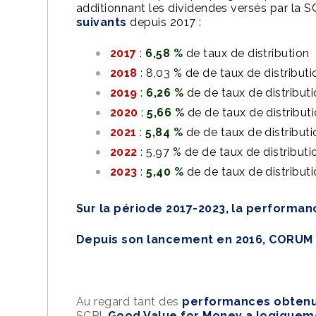
additionnant les dividendes versés par la S
suivants
depuis 2017 :
2017
:
6,58 %
de taux de distribution
2018
: 8,03 % de de taux de distributi
2019
:
6,26 %
de de taux de distribut
2020
:
5,66 %
de de taux de distribut
2021
:
5,84 %
de de taux de distributi
2022
: 5,97 % de de taux de distributi
2023
:
5,40 %
de de taux de distribut
Sur la période 2017-2023, la performa
Depuis son lancement en 2016, CORUM X
Au regard tant des
performances obtenu
SCPI,
Good Value
for Money a logiquem