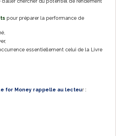
té d’aller chercher du potentiel de rendement
ts
pour préparer la performance de
é,
er,
l’occurrence essentiellement celui de la Livre
e for Money rappelle au lecteu
r :