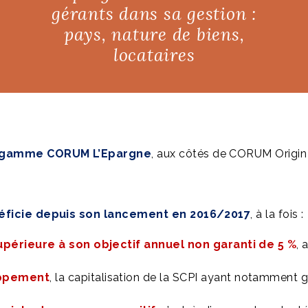
ASSURANCE-VIE POU
gérants dans sa gestion :
MINEUR
PARTAGER :
 site ?
pays, nature de biens,
 soutenir !
locataires
 la gamme CORUM L’Epargne
, aux côtés de CORUM Origin
ficie depuis son lancement en 2016/2017
, à la fois :
périeure à son objectif annuel non garanti de 5 %
, 
oppement
, la capitalisation de la SCPI ayant notamment 