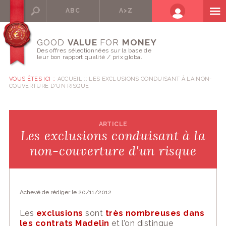
ABC
A>Z
GOOD
VALUE
FOR
MONEY
Des offres sélectionnées sur la base de
leur bon rapport qualité / prix global
VOUS ÊTES ICI ::
ACCUEIL
LES EXCLUSIONS CONDUISANT À LA NON-
COUVERTURE D'UN RISQUE
ARTICLE
Les exclusions conduisant à la
non-couverture d'un risque
Achevé de rédiger le 20/11/2012
Les
exclusions
sont
très nombreuses dans
les contrats
Madelin
et l’on distingue