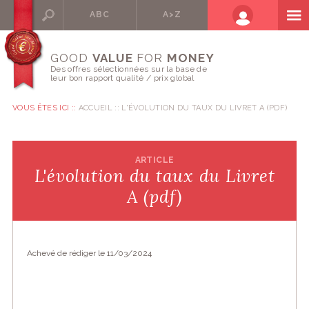
ABC
A>Z
GOOD
VALUE
FOR
MONEY
Des offres sélectionnées sur la base de
leur bon rapport qualité / prix global
VOUS ÊTES ICI ::
ACCUEIL
L'ÉVOLUTION DU TAUX DU LIVRET A (PDF)
ARTICLE
L'évolution du taux du Livret
A (pdf)
Achevé de rédiger le 11/03/2024