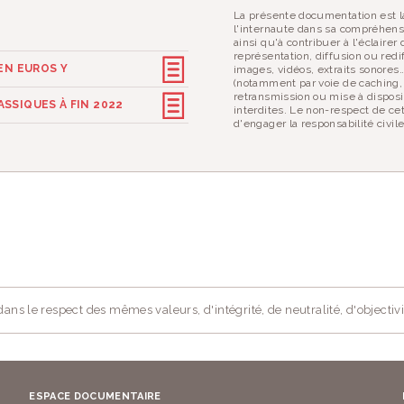
La présente documentation est la
l'internaute dans sa compréhens
ainsi qu'à contribuer à l'éclaire
représentation, diffusion ou redif
EN EUROS Y
images, vidéos, extraits sonores
(notamment par voie de caching,
retransmission ou mise à disposi
SSIQUES À FIN 2022
interdites. Le non-respect de ce
d'engager la responsabilité civil
ans le respect des mêmes valeurs, d'intégrité, de neutralité, d'objectivi
ESPACE DOCUMENTAIRE