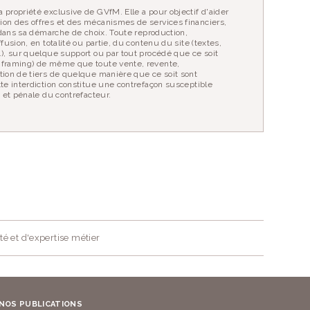
 propriété exclusive de GVfM. Elle a pour objectif d'aider
ion des offres et des mécanismes de services financiers,
r dans sa démarche de choix. Toute reproduction,
fusion, en totalité ou partie, du contenu du site (textes,
…), sur quelque support ou par tout procédé que ce soit
 framing) de même que toute vente, revente,
tion de tiers de quelque manière que ce soit sont
tte interdiction constitue une contrefaçon susceptible
e et pénale du contrefacteur.
té et d'expertise métier
NOS PUBLICATIONS