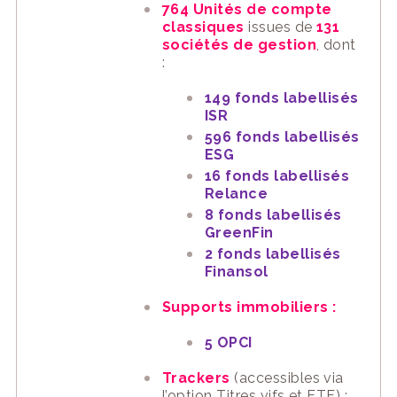
764 Unités de compte
classiques
issues de
131
sociétés de gestion
, dont
:
149 fonds labellisés
ISR
596 fonds labellisés
ESG
16 fonds labellisés
Relance
8 fonds labellisés
GreenFin
2 fonds labellisés
Finansol
Supports immobiliers :
5 OPCI
Trackers
(accessibles via
l’option Titres vifs et ETF) :