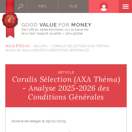
ABC
A>Z
GOOD
VALUE
FOR
MONEY
Des offres sélectionnées sur la base de
leur bon rapport qualité / prix global
VOUS ÊTES ICI ::
ACCUEIL
CORALIS SÉLECTION (AXA THÉMA) -
ANALYSE 2025-2026 DES CONDITIONS GÉNÉRALES
ARTICLE
Coralis Sélection (AXA Théma)
- Analyse 2025-2026 des
Conditions Générales
Achevé de rédiger le 29/10/2025