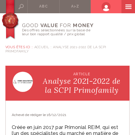
ABC
A>Z
GOOD
VALUE
FOR
MONEY
Des offres sélectionnées sur la base de
leur bon rapport qualité / prix global
VOUS ÊTES ICI ::
ACCUEIL
ANALYSE 2021-2022 DE LA SCPI
PRIMOFAMILY
ARTICLE
Analyse 2021-2022 de
la SCPI Primofamily
Achevé de rédiger le 16/12/2021
Créée en juin 2017 par Primonial REIM, qui est
l’un des spécialistes du marché en matière de