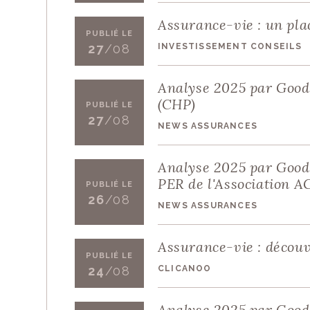
Assurance-vie : un pla
PUBLIÉ LE
INVESTISSEMENT CONSEILS
27
/08
Analyse 2025 par Good
(CHP)
PUBLIÉ LE
27
/08
NEWS ASSURANCES
Analyse 2025 par Good 
PER de l'Association A
PUBLIÉ LE
26
/08
NEWS ASSURANCES
Assurance-vie : découvr
PUBLIÉ LE
CLICANOO
24
/08
Analyse 2025 par Good 