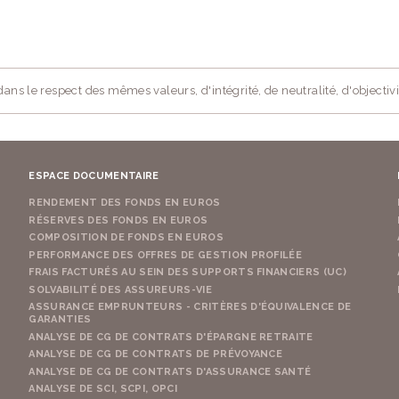
ans le respect des mêmes valeurs, d'intégrité, de neutralité, d'objectivi
ESPACE DOCUMENTAIRE
RENDEMENT DES FONDS EN EUROS
RÉSERVES DES FONDS EN EUROS
COMPOSITION DE FONDS EN EUROS
PERFORMANCE DES OFFRES DE GESTION PROFILÉE
FRAIS FACTURÉS AU SEIN DES SUPPORTS FINANCIERS (UC)
SOLVABILITÉ DES ASSUREURS-VIE
ASSURANCE EMPRUNTEURS - CRITÈRES D'ÉQUIVALENCE DE
GARANTIES
ANALYSE DE CG DE CONTRATS D'ÉPARGNE RETRAITE
ANALYSE DE CG DE CONTRATS DE PRÉVOYANCE
ANALYSE DE CG DE CONTRATS D'ASSURANCE SANTÉ
ANALYSE DE SCI, SCPI, OPCI