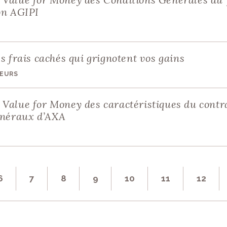
on AGIPI
s frais cachés qui grignotent vos gains
EURS
Value for Money des caractéristiques du contr
généraux d’AXA
6
7
8
9
10
11
12