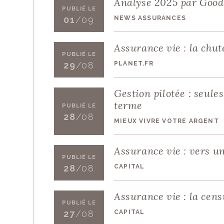
Analyse 2025 par Good
PUBLIÉ LE
NEWS ASSURANCES
01
/09
Assurance vie : la chu
PUBLIÉ LE
PLANET.FR
29
/08
Gestion pilotée : seule
terme
PUBLIÉ LE
28
/08
MIEUX VIVRE VOTRE ARGENT
Assurance vie : vers u
PUBLIÉ LE
CAPITAL
28
/08
Assurance vie : la cen
PUBLIÉ LE
CAPITAL
27
/08