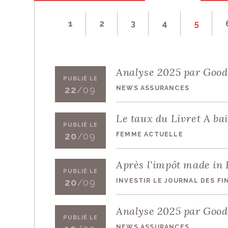
Vous appréciez le
1
2
3
4
5
Vous pouvez
nous
EN SAVOIR PLUS
Analyse 2025 par Good 
PUBLIÉ LE
NEWS ASSURANCES
22
/09
Le taux du Livret A bai
PUBLIÉ LE
FEMME ACTUELLE
20
/09
Après l'impôt made in 
PUBLIÉ LE
INVESTIR LE JOURNAL DES F
20
/09
Analyse 2025 par Good
PUBLIÉ LE
NEWS ASSURANCES