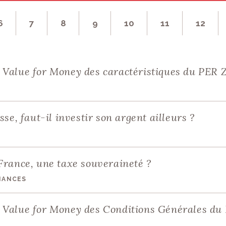
ASSURANCE-VIE POU
MINEUR
PARTAGER :
 site ?
6
7
8
9
10
11
12
 soutenir !
Value for Money des caractéristiques du PER Z
sse, faut-il investir son argent ailleurs ?
France, une taxe souveraineté ?
INANCES
 Value for Money des Conditions Générales du 