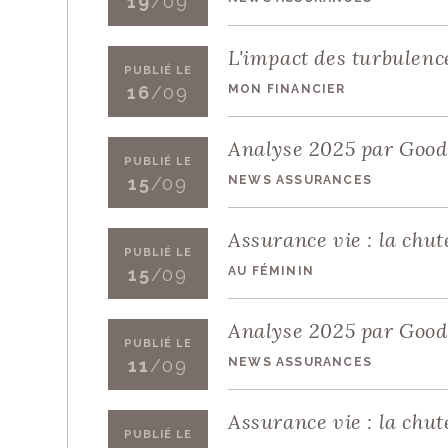
19
/09
L'impact des turbulence
PUBLIÉ LE
MON FINANCIER
16
/09
Analyse 2025 par Good
PUBLIÉ LE
NEWS ASSURANCES
15
/09
Assurance vie : la chut
PUBLIÉ LE
AU FÉMININ
15
/09
Analyse 2025 par Good
PUBLIÉ LE
NEWS ASSURANCES
11
/09
Assurance vie : la chu
PUBLIÉ LE