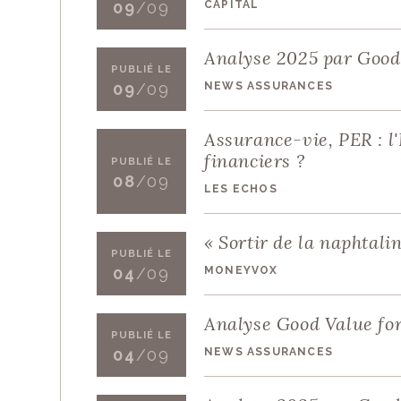
CAPITAL
09
/09
Analyse 2025 par Good 
PUBLIÉ LE
NEWS ASSURANCES
09
/09
Assurance-vie, PER : l
financiers ?
PUBLIÉ LE
08
/09
LES ECHOS
« Sortir de la naphtali
PUBLIÉ LE
MONEYVOX
04
/09
Analyse Good Value for
PUBLIÉ LE
NEWS ASSURANCES
04
/09