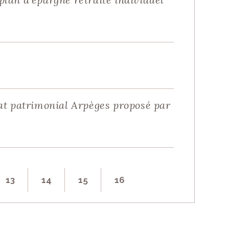
at patrimonial Arpèges proposé par
13
14
15
16