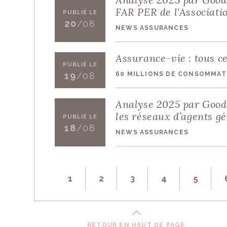
FAR PER de l'Associati
PUBLIÉ LE
20
/08
NEWS ASSURANCES
Assurance-vie : tous ce
PUBLIÉ LE
60 MILLIONS DE CONSOMMAT
19
/08
Analyse 2025 par Good 
les réseaux d’agents 
PUBLIÉ LE
18
/08
NEWS ASSURANCES
1
2
3
4
5
RETOUR EN HAUT DE PAGE