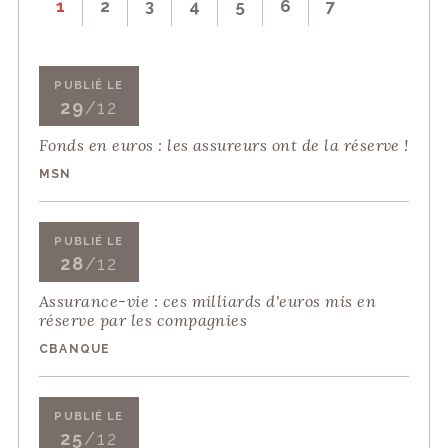
1
2
3
4
5
6
7
PUBLIÉ LE
29
/12
Fonds en euros : les assureurs ont de la réserve !
MSN
PUBLIÉ LE
28
/12
Assurance-vie : ces milliards d'euros mis en
réserve par les compagnies
CBANQUE
PUBLIÉ LE
25
/12