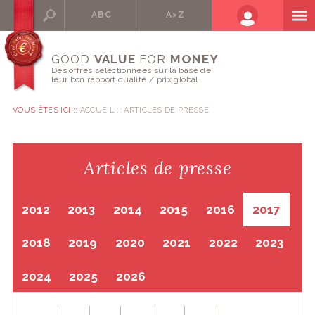
ABC
A>Z
GOOD
VALUE
FOR
MONEY
Des offres sélectionnées sur la base de
leur bon rapport qualité / prix global
VOUS ÊTES ICI ::
ACCUEIL
ARTICLES DE PRESSE
Articles de presse
2012
2013
2014
2015
2016
2017
2018
2019
2020
2021
2022
2023
2024
2025
2026