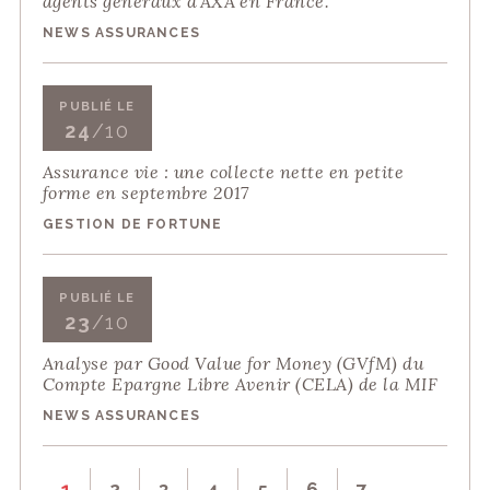
agents généraux d'AXA en France.
NEWS ASSURANCES
PUBLIÉ LE
24
/10
Assurance vie : une collecte nette en petite
forme en septembre 2017
GESTION DE FORTUNE
PUBLIÉ LE
23
/10
Analyse par Good Value for Money (GVfM) du
Compte Epargne Libre Avenir (CELA) de la MIF
NEWS ASSURANCES
1
2
3
4
5
6
7