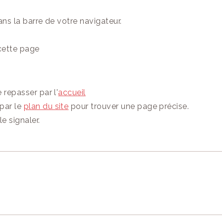
ASSURANCE-VIE POU
MINEUR
PARTAGER :
 site ?
ns la barre de votre navigateur.
 soutenir !
 cette page
 repasser par l'
accueil
par le
plan du site
pour trouver une page précise.
e signaler.