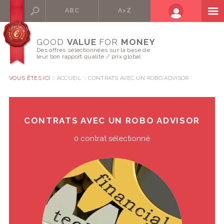
ABC
A>Z
GOOD
VALUE
FOR
MONEY
Des offres sélectionnées sur la base de
leur bon rapport qualité / prix global
VOUS ÊTES ICI ::
ACCUEIL
CONTRATS AVEC UN ROBO ADVISOR
CONTRATS AVEC UN ROBO ADVISOR
0 contrat sélectionné