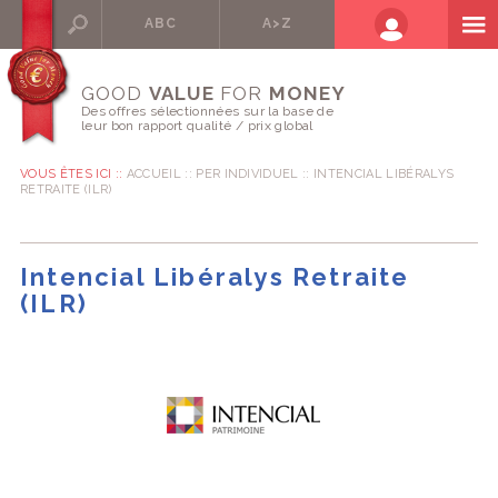
ABC
A>Z
GOOD
VALUE
FOR
MONEY
Des offres sélectionnées sur la base de
leur bon rapport qualité / prix global
VOUS ÊTES ICI ::
ACCUEIL
PER INDIVIDUEL
INTENCIAL LIBÉRALYS
RETRAITE (ILR)
Intencial Libéralys Retraite
(ILR)