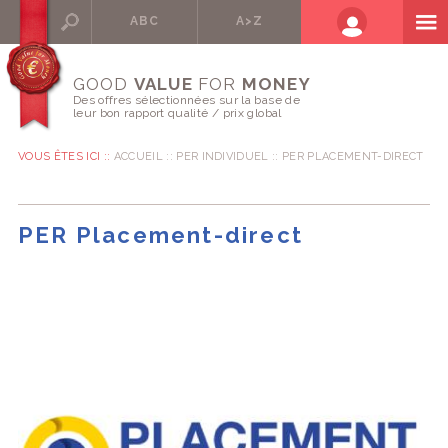
ABC
A>Z
GOOD
VALUE
FOR
MONEY
Des offres sélectionnées sur la base de
leur bon rapport qualité / prix global
VOUS ÊTES ICI ::
ACCUEIL
PER INDIVIDUEL
PER PLACEMENT-DIRECT
PER Placement-direct