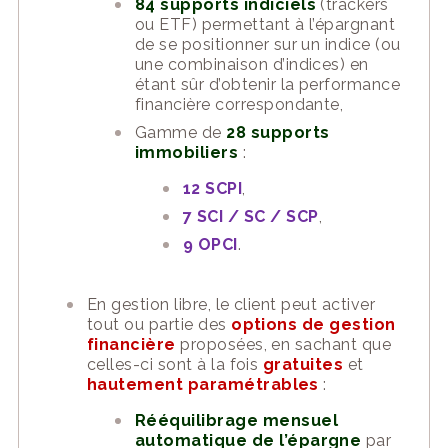
84 supports indiciels
(trackers
ou ETF) permettant à l’épargnant
de se positionner sur un indice (ou
une combinaison d’indices) en
étant sûr d’obtenir la performance
financière correspondante,
Gamme de
28 supports
immobiliers
:
12 SCPI
,
7 SCI / SC / SCP
,
9 OPCI
.
En gestion libre, le client peut activer
tout ou partie des
options de gestion
financière
proposées, en sachant que
celles-ci sont à la fois
gratuites
et
hautement paramétrables
:
Rééquilibrage mensuel
automatique de l’épargne
par