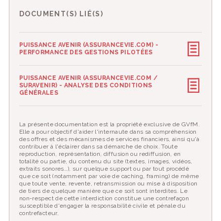
DOCUMENT(S) LIÉ(S)
PUISSANCE AVENIR (ASSURANCEVIE.COM) -
PERFORMANCE DES GESTIONS PILOTÉES
PUISSANCE AVENIR (ASSURANCEVIE.COM /
SURAVENIR) - ANALYSE DES CONDITIONS
GÉNÉRALES
La présente documentation est la propriété exclusive de GVfM.
Elle a pour objectif d'aider l'internaute dans sa compréhension
des offres et des mécanismes de services financiers, ainsi qu'à
contribuer à l'éclairer dans sa démarche de choix. Toute
reproduction, représentation, diffusion ou rediffusion, en
totalité ou partie, du contenu du site (textes, images, vidéos,
extraits sonores…), sur quelque support ou par tout procédé
que ce soit (notamment par voie de caching, framing) de même
que toute vente, revente, retransmission ou mise à disposition
de tiers de quelque manière que ce soit sont interdites. Le
non-respect de cette interdiction constitue une contrefaçon
susceptible d'engager la responsabilité civile et pénale du
contrefacteur.