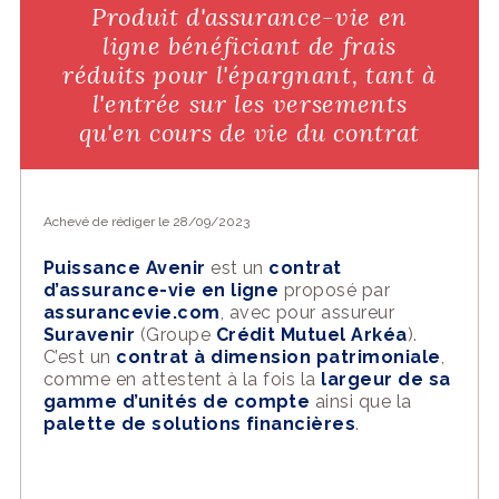
Produit d'assurance-vie en
ligne bénéficiant de frais
réduits pour l'épargnant, tant à
l'entrée sur les versements
qu'en cours de vie du contrat
Achevé de rédiger le 28/09/2023
Puissance Avenir
est un
contrat
d’assurance-vie en ligne
proposé par
assurancevie.com
, avec pour assureur
Suravenir
(Groupe
Crédit Mutuel Arkéa
).
C’est un
contrat à dimension patrimoniale
,
comme en attestent à la fois la
largeur de sa
gamme d’unités de compte
ainsi que la
palette de solutions financières
.