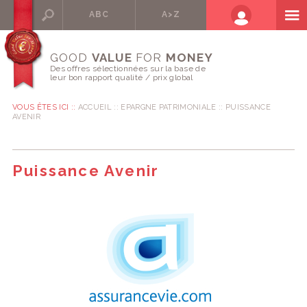
ABC
A>Z
GOOD
VALUE
FOR
MONEY
Des offres sélectionnées sur la base de
leur bon rapport qualité / prix global
VOUS ÊTES ICI ::
ACCUEIL
EPARGNE PATRIMONIALE
PUISSANCE
AVENIR
Puissance Avenir