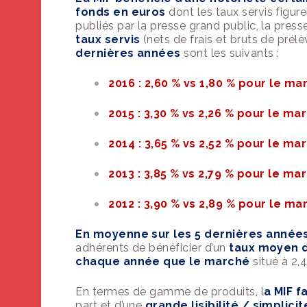
fonds en eur
os
dont les taux servis figur
PARTAGER :
publiés par la
presse grand public, la press
 site ?
taux servis
(nets de frais et bruts de pré
 soutenir !
dernières années
sont les suivants :
2016 :
2,60 % vs 1,80 % pour le
ma
2015 : 3,30 % vs 2,26 % pour le ma
2014 : 3,65 % vs 2,52 % pour le ma
2013 : 3,85 % vs 2,79 % pour le ma
2012 : 3,90 % vs 2,89 % pour le ma
En moyenne sur les 5 dernières année
adhérents de bénéficier d’un
taux moyen d
chaque année que le marché
situé à 2,
En termes de gamme de produits, l
a
MIF
fa
part et d’une
grande lisibilité / simplici