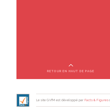
RETOUR EN HAUT DE PAGE
Le site GVfM est développé par
Facts & Figures
d