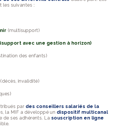
 les suivantes :
nir
(multisupport)
isupport avec une gestion à horizon)
tination des enfants)
(décès, invalidité)
ques)
stribués par
de
s
conseillers salariés de la
s, la
MIF
a développé un
dispositif multicanal
ice de ses adhérents. La
souscription en ligne
ible.