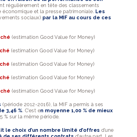
ent régulièrement en têt
e des classements
e économique et la presse patrimoniale.
Les
lèvements sociaux)
par la
MIF
au cours de ces
rché
(estimation Good Value for Money)
rché
(estimation
Good Value for Money
)
rché
(estimation Good Value for Money)
rché
(estimation Good Value for Money)
rché
(estimation Good Value for Money)
s
(période 2012-2016), la
MIF
a permis à ses
e 3,46 %
. C’est e
n moyenne 1,00 % de mieux
45 % sur la même période.
it le choix d
’un nombre limité
d’offres
d’une
té de ses différents contrats
d’autre part. Les