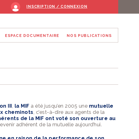
concept de «
ce », est un
INSCRIPTION / CONNEXION
le Secteur de
Protection
ESPACE DOCUMENTAIRE
NOS PUBLICATIONS
, OPCI
ipteur de contrats
RISTIQUES ET DES CHIFFRES-CLÉS DE FCPR
électionne, de
nte, normée et
RANCES"
ONOMIQUES
-CLÉ
 IMMOBILIER
TE
arge batterie de
RGNE RETRAITE
es visent à évaluer
IÉS
SITIONNÉS SUR
I
 OBLIGATAIRE
 prix et la qualité
ALE
res, sur l'ensemble
OYANCE INDIVIDUELLE ET MADELIN
IN
s.
ALISATION
TÉ
on
III
,
la
MIF
a été jusqu’en 2005 une
mutuelle
ux cheminots
, c’est-à-dire aux agents de la
ENCE DE PLACE
hérents de la
MIF
ont voté son ouverture au
S
venir adhérent de la mutuelle aujourd’hui.
R UN ENFANT
ES UNITÉS DE COMPTE
ine en raison de la performance de son