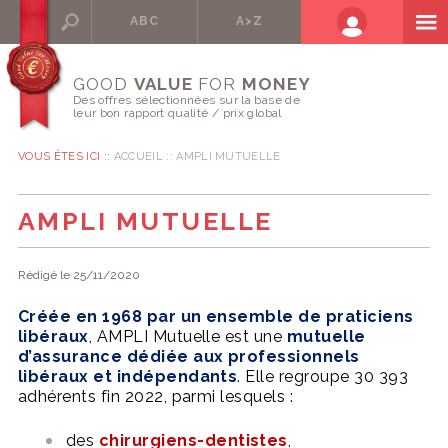
ABC
A>Z
GOOD
VALUE
FOR
MONEY
Des offres sélectionnées sur la base de
leur bon rapport qualité / prix global
VOUS ÊTES ICI ::
ACCUEIL
AMPLI MUTUELLE
AMPLI MUTUELLE
Rédigé le 25/11/2020
Créée en 1968 par un ensemble de praticiens
libéraux
, AMPLI Mutuelle est une
mutuelle
d’assurance
dédiée aux professionnels
libéraux et indépendants
. Elle regroupe 30 393
adhérents fin 2022, parmi lesquels :
des
chirurgiens-dentistes
,