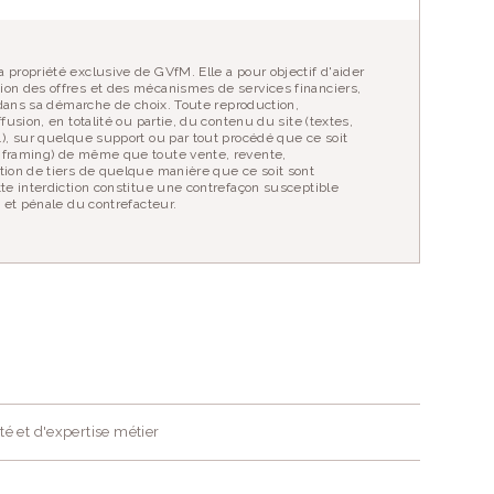
 propriété exclusive de GVfM. Elle a pour objectif d'aider
ion des offres et des mécanismes de services financiers,
r dans sa démarche de choix. Toute reproduction,
fusion, en totalité ou partie, du contenu du site (textes,
…), sur quelque support ou par tout procédé que ce soit
 framing) de même que toute vente, revente,
tion de tiers de quelque manière que ce soit sont
tte interdiction constitue une contrefaçon susceptible
e et pénale du contrefacteur.
té et d'expertise métier