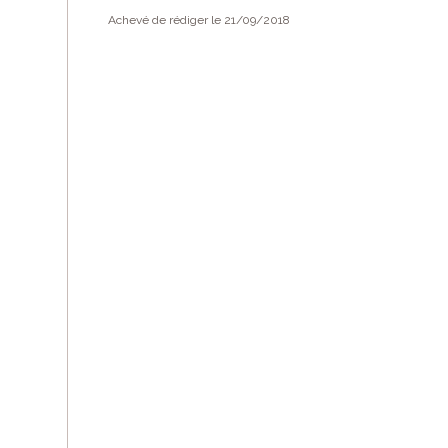
Achevé de rédiger le 21/09/2018
Vous appréciez le
Vous pouvez
nous
EN SAVOIR PLUS