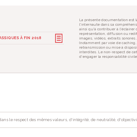
La présente documentation est la
l'internaute dans sa compréhens
ainsi qu'à contribuer à l'éclaire
représentation, diffusion ou redif
SSIQUES À FIN 2018
images, vidéos, extraits sonores
(notamment par voie de caching,
retransmission ou mise à disposi
interdites. Le non-respect de ce
d'engager la responsabilité civil
ans le respect des mêmes valeurs, d'intégrité, de neutralité, d'objectivi