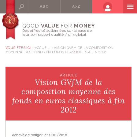
ABC
A>Z
GOOD
VALUE
FOR
MONEY
Des offres sélectionnées sur la base de
leur bon rapport qualité / prix global
VOUS ÊTES ICI ::
ACCUEIL
VISION GVFM DE LA COMPOSITION
MOYENNE DES FONDS EN EUROS CLASSIQUES À FIN 2012
ARTICLE
Vision GVfM de la
composition moyenne des
fonds en euros classiques à fin
2012
Achevé de rédiger le 11/10/2016