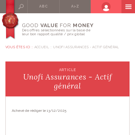
ABC
A>Z
GOOD
VALUE
FOR
MONEY
Des offres sélectionnées sur la base de
leur bon rapport qualité / prix global
VOUS ÊTES ICI ::
ACCUEIL
UNOFI ASSURANCES - ACTIF GÉNÉRAL
ARTICLE
Unofi Assurances - Actif
général
Achevé de rédiger le 13/12/2025