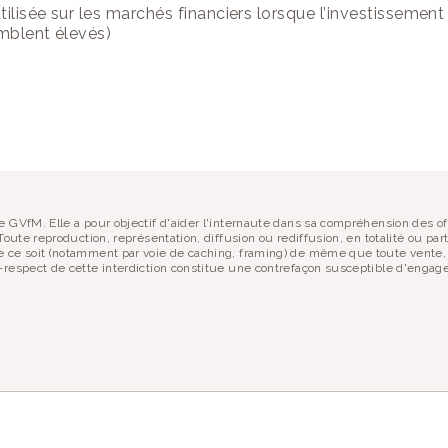
tilisée sur les marchés financiers lorsque l’investissement
emblent élevés)
PARTAGER :
 site ?
 soutenir !
 GVfM. Elle a pour objectif d'aider l'internaute dans sa compréhension des of
oute reproduction, représentation, diffusion ou rediffusion, en totalité ou part
 ce soit (notamment par voie de caching, framing) de même que toute vente, r
respect de cette interdiction constitue une contrefaçon susceptible d'engager 