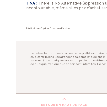
TINA :
There Is No Alternative (expression u
incontournable, même si les prix d’achat s
Vous appréciez le
Vous pouvez
nous
EN SAVOIR PLUS
Rédigé par Cyrille Chartier-Kastler
La présente documentation est la propriété exclusive de
qu'à contribuer à l'éclairer dans sa démarche de choix. T
sonores…), sur quelque support ou par tout procédé que
de quelque manière que ce soit sont interdites. Le non-
RETOUR EN HAUT DE PAGE