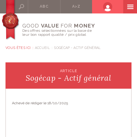
ABC
A>Z
GOOD
VALUE
FOR
MONEY
Des offres sélectionnées sur la base de
leur bon rapport qualité / prix global
VOUS ÊTES ICI ::
ACCUEIL
SOGÉCAP - ACTIF GÉNÉRAL
ARTICLE
Sogécap - Actif général
Achevé de rédiger le 18/10/2025