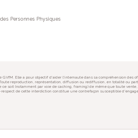
PARTAGER :
 site ?
n des Personnes Physiques
 soutenir !
 GVfM. Elle a pour objectif d'aider l'internaute dans sa compréhension des of
oute reproduction, représentation, diffusion ou rediffusion, en totalité ou part
 ce soit (notamment par voie de caching, framing) de même que toute vente, r
respect de cette interdiction constitue une contrefaçon susceptible d'engager 