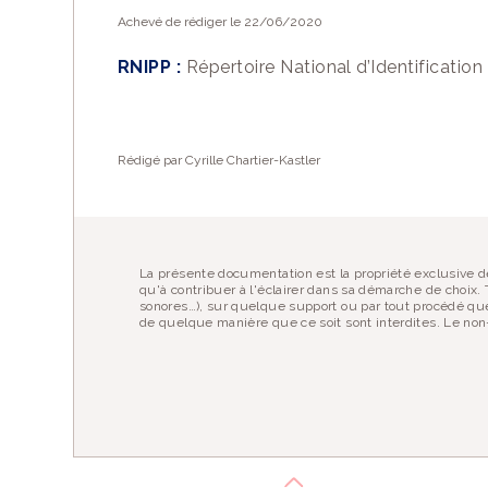
Achevé de rédiger le 22/06/2020
Vous appréciez le
RNIPP :
Répertoire National d’Identificatio
Vous pouvez
nous
EN SAVOIR PLUS
Rédigé par Cyrille Chartier-Kastler
La présente documentation est la propriété exclusive de
qu'à contribuer à l'éclairer dans sa démarche de choix. T
sonores…), sur quelque support ou par tout procédé que
de quelque manière que ce soit sont interdites. Le non-