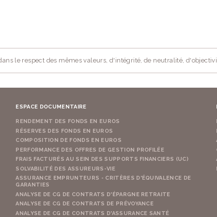
ans le respect des mêmes valeurs, d'intégrité, de neutralité, d'objectivi
ESPACE DOCUMENTAIRE
RENDEMENT DES FONDS EN EUROS
RÉSERVES DES FONDS EN EUROS
COMPOSITION DE FONDS EN EUROS
PERFORMANCE DES OFFRES DE GESTION PROFILÉE
FRAIS FACTURÉS AU SEIN DES SUPPORTS FINANCIERS (UC)
SOLVABILITÉ DES ASSUREURS-VIE
ASSURANCE EMPRUNTEURS - CRITÈRES D'ÉQUIVALENCE DE
GARANTIES
ANALYSE DE CG DE CONTRATS D'ÉPARGNE RETRAITE
ANALYSE DE CG DE CONTRATS DE PRÉVOYANCE
ANALYSE DE CG DE CONTRATS D'ASSURANCE SANTÉ