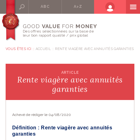
ABC
A>Z
GOOD
VALUE
FOR
MONEY
Des offres sélectionnées sur la base de
leur bon rapport qualité / prix global
VOUS ÊTES ICI ::
ACCUEIL
RENTE VIAGÈRE AVEC ANNUITÉS GARANTIES
ARTICLE
Rente viagère avec annuités
garanties
Achevé de rédiger le 04/08/2020
Définition : Rente viagère avec annuités
garanties