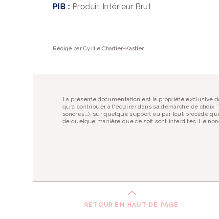
PIB :
Produit Intérieur Brut
Vous appréciez le
Vous pouvez
nous
Rédigé par Cyrille Chartier-Kastler
EN SAVOIR PLUS
La présente documentation est la propriété exclusive de
qu'à contribuer à l'éclairer dans sa démarche de choix. T
sonores…), sur quelque support ou par tout procédé que
de quelque manière que ce soit sont interdites. Le non-
RETOUR EN HAUT DE PAGE