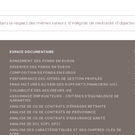
ans le respect des mêmes valeurs, d'intégrité, de neutralité, d'objectivi
ESPACE DOCUMENTAIRE
RENDEMENT DES FONDS EN EUROS
RÉSERVES DES FONDS EN EUROS
COMPOSITION DE FONDS EN EUROS
PERFORMANCE DES OFFRES DE GESTION PROFILÉE
FRAIS FACTURÉS AU SEIN DES SUPPORTS FINANCIERS (UC)
SOLVABILITÉ DES ASSUREURS-VIE
ASSURANCE EMPRUNTEURS - CRITÈRES D'ÉQUIVALENCE DE
GARANTIES
ANALYSE DE CG DE CONTRATS D'ÉPARGNE RETRAITE
ANALYSE DE CG DE CONTRATS DE PRÉVOYANCE
ANALYSE DE CG DE CONTRATS D'ASSURANCE SANTÉ
ANALYSE DE SCI, SCPI, OPCI
ANALYSE DES CARACTÉRISTIQUES ET DES CHIFFRES-CLÉS DE
FCPR