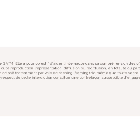
ASSURANCE-VIE POU
MINEUR
PARTAGER :
 site ?
 soutenir !
 GVfM. Elle a pour objectif d'aider l'internaute dans sa compréhension des of
oute reproduction, représentation, diffusion ou rediffusion, en totalité ou part
 ce soit (notamment par voie de caching, framing) de même que toute vente, r
respect de cette interdiction constitue une contrefaçon susceptible d'engager 