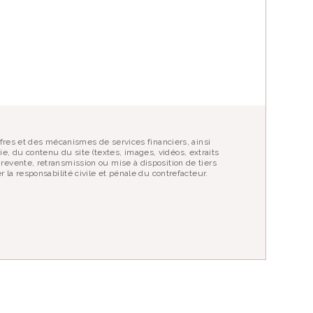
R UN ENFANT
fres et des mécanismes de services financiers, ainsi
ie, du contenu du site (textes, images, vidéos, extraits
evente, retransmission ou mise à disposition de tiers
la responsabilité civile et pénale du contrefacteur.