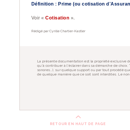
Définition : Prime (ou cotisation d’Assura
Vous appréciez le
Voir «
Cotisation
».
Vous pouvez
nous
Rédigé par Cyrille Chartier-Kastler
EN SAVOIR PLUS
La présente documentation est la propriété exclusive de
qu'à contribuer à l'éclairer dans sa démarche de choix. T
sonores…), sur quelque support ou par tout procédé que
de quelque manière que ce soit sont interdites. Le non-
RETOUR EN HAUT DE PAGE