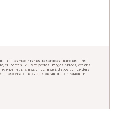
R UN ENFANT
fres et des mécanismes de services financiers, ainsi
ie, du contenu du site (textes, images, vidéos, extraits
evente, retransmission ou mise à disposition de tiers
la responsabilité civile et pénale du contrefacteur.