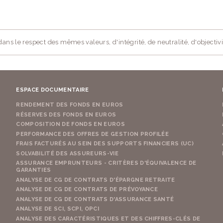
ans le respect des mêmes valeurs, d'intégrité, de neutralité, d'objectivi
ESPACE DOCUMENTAIRE
RENDEMENT DES FONDS EN EUROS
RÉSERVES DES FONDS EN EUROS
COMPOSITION DE FONDS EN EUROS
PERFORMANCE DES OFFRES DE GESTION PROFILÉE
FRAIS FACTURÉS AU SEIN DES SUPPORTS FINANCIERS (UC)
SOLVABILITÉ DES ASSUREURS-VIE
ASSURANCE EMPRUNTEURS - CRITÈRES D'ÉQUIVALENCE DE
GARANTIES
ANALYSE DE CG DE CONTRATS D'ÉPARGNE RETRAITE
ANALYSE DE CG DE CONTRATS DE PRÉVOYANCE
ANALYSE DE CG DE CONTRATS D'ASSURANCE SANTÉ
ANALYSE DE SCI, SCPI, OPCI
ANALYSE DES CARACTÉRISTIQUES ET DES CHIFFRES-CLÉS DE