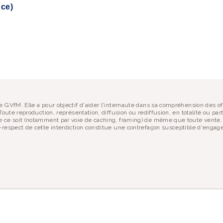
ASSURANCE-VIE POU
nce)
MINEUR
PARTAGER :
 site ?
 soutenir !
 GVfM. Elle a pour objectif d'aider l'internaute dans sa compréhension des of
oute reproduction, représentation, diffusion ou rediffusion, en totalité ou part
 ce soit (notamment par voie de caching, framing) de même que toute vente, r
respect de cette interdiction constitue une contrefaçon susceptible d'engager 