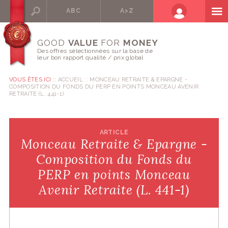
ABC
A>Z
GOOD
VALUE
FOR
MONEY
Des offres sélectionnées sur la base de
leur bon rapport qualité / prix global
VOUS ÊTES ICI ::
ACCUEIL
MONCEAU RETRAITE & EPARGNE -
COMPOSITION DU FONDS DU PERP EN POINTS MONCEAU AVENIR
RETRAITE (L. 441-1)
ARTICLE
Monceau Retraite & Epargne -
Composition du Fonds du
PERP en points Monceau
Avenir Retraite (L. 441-1)