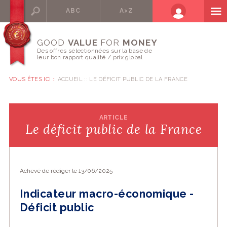
ABC
A>Z
GOOD
VALUE
FOR
MONEY
Des offres sélectionnées sur la base de
leur bon rapport qualité / prix global
VOUS ÊTES ICI ::
ACCUEIL
LE DÉFICIT PUBLIC DE LA FRANCE
ARTICLE
Le déficit public de la France
Achevé de rédiger le 13/06/2025
Indicateur macro-économique -
Déficit public