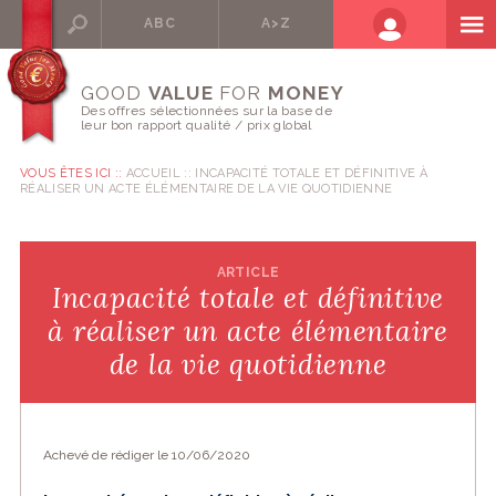
ABC
A>Z
GOOD
VALUE
FOR
MONEY
Des offres sélectionnées sur la base de
leur bon rapport qualité / prix global
VOUS ÊTES ICI ::
ACCUEIL
INCAPACITÉ TOTALE ET DÉFINITIVE À
RÉALISER UN ACTE ÉLÉMENTAIRE DE LA VIE QUOTIDIENNE
ARTICLE
Incapacité totale et définitive
à réaliser un acte élémentaire
de la vie quotidienne
Achevé de rédiger le 10/06/2020