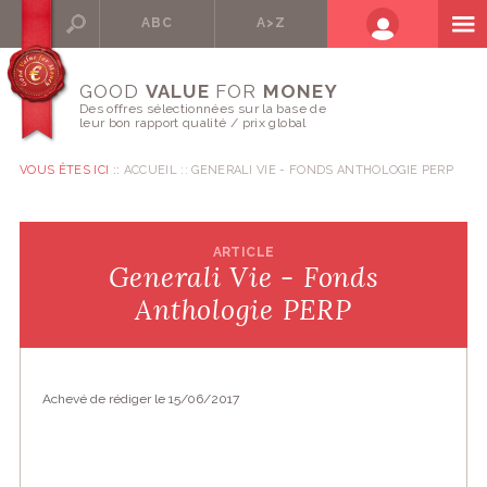
ABC
A>Z
GOOD
VALUE
FOR
MONEY
Des offres sélectionnées sur la base de
leur bon rapport qualité / prix global
VOUS ÊTES ICI ::
ACCUEIL
GENERALI VIE - FONDS ANTHOLOGIE PERP
ARTICLE
Generali Vie - Fonds
Anthologie PERP
Achevé de rédiger le 15/06/2017