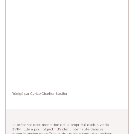
Rédigé par Cyrille Chartier-Kastler
La présente documentation est la propriété exclusive de
GVfM. Elle a pour objectif d'aider l'internaute dans sa
compréhension des offres et des mécanismes de services