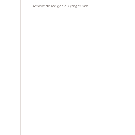
Achevé de rédiger le 27/05/2020
Vous appréciez le
Vous pouvez
nous
EN SAVOIR PLUS