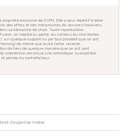
 propriété exclusive de GVfM. Elle a pour objectif d'aider
ion des offres et des mécanismes de services financiers,
r dans sa démarche de choix. Toute reproduction,
fusion, en totalité ou partie, du contenu du site (textes,
…), sur quelque support ou par tout procédé que ce soit
 framing) de même que toute vente, revente,
tion de tiers de quelque manière que ce soit sont
tte interdiction constitue une contrefaçon susceptible
e et pénale du contrefacteur.
té et d'expertise métier