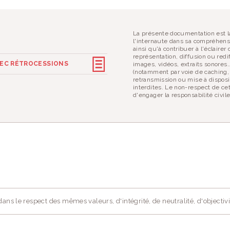
La présente documentation est la
l'internaute dans sa compréhens
ainsi qu'à contribuer à l'éclaire
représentation, diffusion ou redif
AVEC RÉTROCESSIONS
images, vidéos, extraits sonores
(notamment par voie de caching,
retransmission ou mise à disposi
interdites. Le non-respect de ce
d'engager la responsabilité civil
ans le respect des mêmes valeurs, d'intégrité, de neutralité, d'objectivi