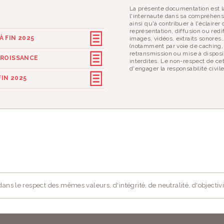
La présente documentation est la
l'internaute dans sa compréhens
ainsi qu'à contribuer à l'éclaire
représentation, diffusion ou redif
 FIN 2025
images, vidéos, extraits sonores
(notamment par voie de caching,
retransmission ou mise à disposi
CROISSANCE
interdites. Le non-respect de ce
d'engager la responsabilité civil
IN 2025
ans le respect des mêmes valeurs, d'intégrité, de neutralité, d'objectivi