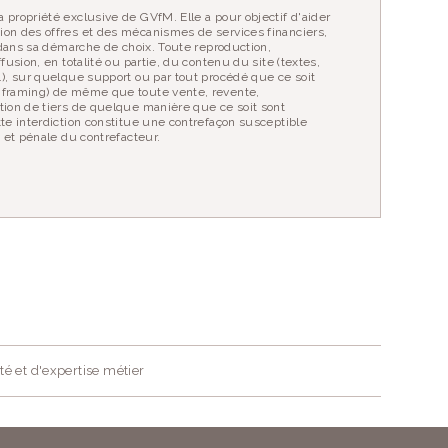
 propriété exclusive de GVfM. Elle a pour objectif d'aider
ion des offres et des mécanismes de services financiers,
r dans sa démarche de choix. Toute reproduction,
fusion, en totalité ou partie, du contenu du site (textes,
…), sur quelque support ou par tout procédé que ce soit
 framing) de même que toute vente, revente,
tion de tiers de quelque manière que ce soit sont
tte interdiction constitue une contrefaçon susceptible
e et pénale du contrefacteur.
té et d'expertise métier