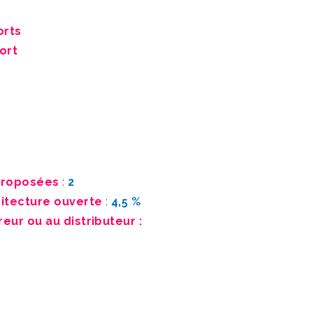
orts
ort
proposées
:
2
itecture ouverte
:
4,5 %
reur ou au distributeur :