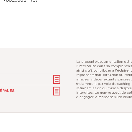
A (FR001400ST76)
La présente documentation est la
l'internaute dans sa compréhens
ainsi qu'à contribuer à l'éclaire
représentation, diffusion ou redif
images, vidéos, extraits sonores
(notamment par voie de caching,
retransmission ou mise à disposi
NÉRALES
interdites. Le non-respect de ce
d'engager la responsabilité civil