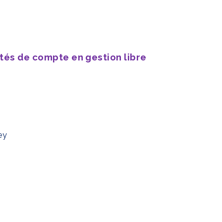
ASSURANCE-VIE POU
MINEUR
PARTAGER :
 site ?
 soutenir !
tés de compte en gestion libre
ey