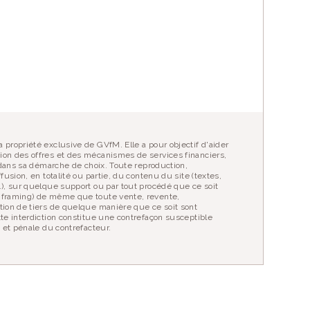
 propriété exclusive de GVfM. Elle a pour objectif d'aider
ion des offres et des mécanismes de services financiers,
r dans sa démarche de choix. Toute reproduction,
fusion, en totalité ou partie, du contenu du site (textes,
…), sur quelque support ou par tout procédé que ce soit
 framing) de même que toute vente, revente,
tion de tiers de quelque manière que ce soit sont
tte interdiction constitue une contrefaçon susceptible
e et pénale du contrefacteur.