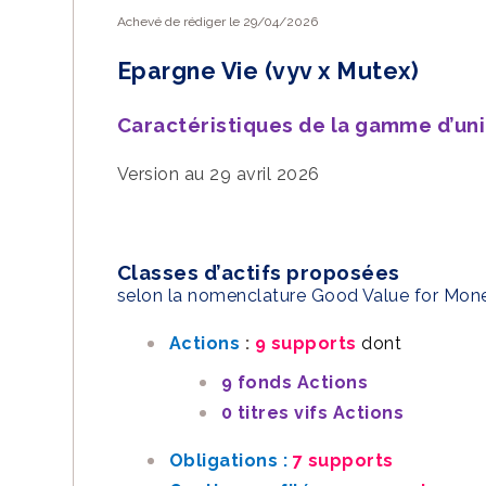
Achevé de rédiger le 29/04/2026
Vous appréciez le
Epargne Vie (vyv x Mutex)
Vous pouvez
nous
Caractéristiques de la gamme d’uni
EN SAVOIR PLUS
Version au 29 avril 2026
Classes d’actifs proposées
selon la nomenclature Good Value for Mon
Actions
:
9 supports
dont
9 fonds Actions
0 titres vifs Actions
Obligations :
7 supports