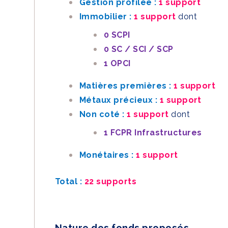
Gestion profilée :
1 support
Immobilier :
1 support
dont
0 SCPI
0 SC / SCI / SCP
1 OPCI
Matières premières :
1 support
Métaux précieux :
1 support
Non coté :
1 support
dont
1 FCPR Infrastructures
Monétaires :
1 support
Total :
22 supports
Nature des fonds proposés