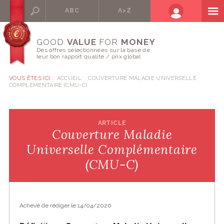
ABC
A>Z
GOOD
VALUE
FOR
MONEY
Des offres sélectionnées sur la base de
leur bon rapport qualité / prix global
VOUS ÊTES ICI ::
ACCUEIL
COUVERTURE MALADIE UNIVERSELLE
COMPLÉMENTAIRE (CMU-C)
ARTICLE
Couverture Maladie
Universelle Complémentaire
(CMU-C)
Achevé de rédiger le 14/04/2020