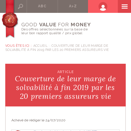
ABC
A>Z
GOOD
VALUE
FOR
MONEY
Des offres sélectionnées sur la base de
leur bon rapport qualité / prix global
VOUS ÊTES ICI ::
ACCUEIL
COUVERTURE DE LEUR MARGE DE
SOLVABILITÉ À FIN 2019 PAR LES 20 PREMIERS ASSUREURS VIE
ARTICLE
Couverture de leur marge de
solvabilité à fin 2019 par les
20 premiers assureurs vie
Achevé de rédiger le 24/07/2020