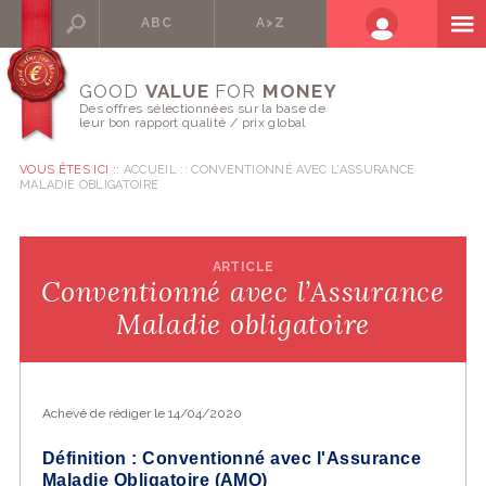
ABC
A>Z
GOOD
VALUE
FOR
MONEY
Des offres sélectionnées sur la base de
leur bon rapport qualité / prix global
VOUS ÊTES ICI ::
ACCUEIL
CONVENTIONNÉ AVEC L’ASSURANCE
MALADIE OBLIGATOIRE
ARTICLE
Conventionné avec l’Assurance
Maladie obligatoire
Achevé de rédiger le 14/04/2020
Définition : Conventionné avec l'Assurance
Maladie Obligatoire (AMO)