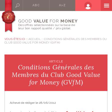
ABC
A>Z
GOOD
VALUE
FOR
MONEY
Des offres sélectionnées sur la base de
leur bon rapport qualité / prix global
VOUS ÊTES ICI ::
ACCUEIL
CONDITIONS GÉNÉRALES DES MEMBRES DU
CLUB GOOD VALUE FOR MONEY (GVFM)
ARTICLE
Conditions Générales des
Membres du Club Good Value
for Money (GVfM)
Achevé de rédiger le 28/06/2012