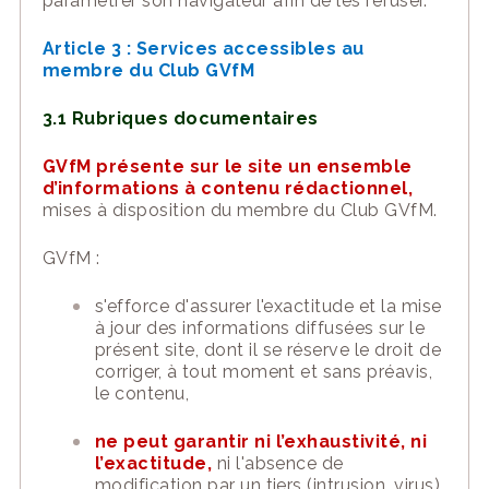
paramétrer son navigateur afin de les refuser.
Article 3 :
Services accessibles
au
membre du Club GVfM
3.1
Rubriques documentaires
GVfM
présente sur le
site
un ensemble
d’informations à contenu rédactionnel,
mis
es
à disposition du membre du Club GVfM.
GVfM
:
s'efforce d'assurer l'exactitude et la mise
à jour des informations diffusées sur le
présent
site
, dont
il
se réserve le droit de
corriger, à tout moment et sans préavis,
le contenu,
ne peut garantir ni l’exhaustivité, ni
l’exactitude,
ni l'absence de
modification par un tiers (intrusion, virus)