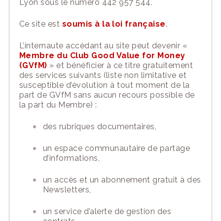
Lyon sous le numéro 442 957 544.
Ce
site
est
soumis à la loi française
.
L’internaute accédant au
site
peu
t devenir «
M
embre du Club
Good Value for Money
(
GVfM
)
» et bénéficier à ce titre gratuitement
des
services
suivants
(liste non limitative et
susceptible d’évolution à tout moment de la
part de GVfM sans aucun recours possible de
la part du Membre)
:
des rubriques documentaires,
u
n espace communau
taire de partage
d’informations,
u
n accès et un abonne
ment gratuit à des
Newsletters,
u
n service d
’alerte de gestion des