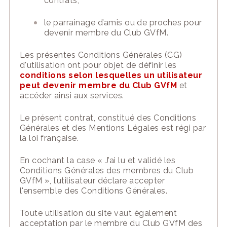
contrats,
l
e parrainage
d’
ami
s
ou
de
proche
s
pour
devenir membre du Club GVfM.
Les présente
s Conditions Générales
(CG)
d'u
tilisation ont pour objet de définir les
conditions selon lesquelles un utilisateur
peut devenir
membre du Club GVfM
e
t
accéder ainsi aux
services
.
Le présent contrat,
constitué des Conditions
Générales et
des Mentions Légales
est régi par
la loi française.
En cochant la case « J
’ai lu et validé
les
Conditions Générales
des membres du C
l
ub
GVfM »
,
l’utilisateur
déclare accepter
l'ens
emble des Conditions Générales.
Toute utilisation du
site
vaut également
acceptation par le
membre du Club GVfM
des