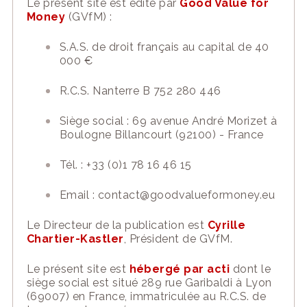
Le présent
site
est édité par
Good Value for
Money
(
GVfM
)
:
S
.
A
.
S
.
de droit français au capital de 40
000 €
R
.
C
.
S
.
Nanterre
B 752 280 446
Siège social : 69 avenue André Morizet à
Boulogne Billancourt (92100)
- France
Tél. : +33 (0)1 78 16
46 15
Email : contact@goodvalueformoney.eu
Le Directeur de la publication est
Cyrille
Chartier-Kastler
, Président de GVfM.
Le présent
site
est
hébergé par
acti
dont le
siège social est situé 289 rue Garibaldi à Lyon
(69007) en France, immatriculée au R.C.S. de