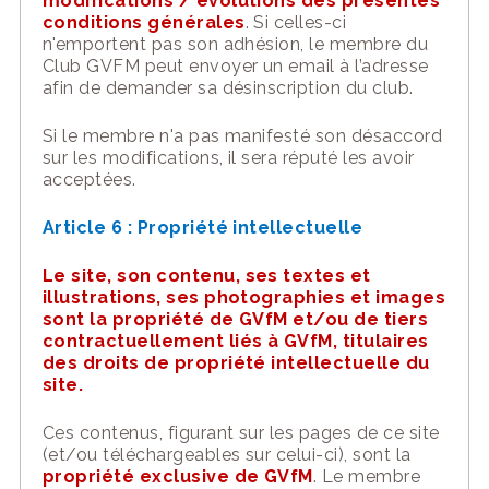
modifications / évolutions des présentes
conditions générales
. Si celles-ci
n'emportent pas son adhésion,
le membre du
Club GVFM
peut envoyer un email à l’adresse
afin de demander sa désinscription du club
.
Si le membre n'a pas manifesté son désaccord
sur les modifications
, il sera réputé
les
avoir
accepté
es
.
Article 6
: Propriété intellectuelle
Le
s
ite
, son conten
u, ses textes et
illustrations,
ses photographies et images
sont la propriété de GVfM et/ou de tiers
contractuellement liés à GVfM, titulaires
des droits de propriété intellectuelle du
s
ite
.
Ces contenus, figurant sur les pages de ce
site
(et/ou téléchargeables sur celui-ci), sont la
propriété exclusive de GVfM
. Le membre