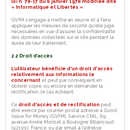
loi n° 78-17 du 6 janvier 1978 modifiée dit
e
« Informatique et Libertés »
.
GVfM
s'engage à mettre en
œuvre
et à faire
appliquer les mesures de sécurité qu'elle juge
nécessaires en vue d'assurer la confidentialité
des données collectées sur le
site
pendan
t la
durée de leur traitement.
2.2 Droit d’accès
L’utilisateur bénéficie d'un droit d'accès
relativement aux informations le
concernant
et peut par conséquent en
obtenir copie, ou encore en demander la
rectification, le cas échéant.
Ce
droit d'accès et de rectification
peut
être exercé par courr
ier postal adressé à Good
Value for Money (GVfM), Service CNIL, 69
avenue André Morizet à Boulogne Billancourt
(92100), France, ou par email à l’adresse