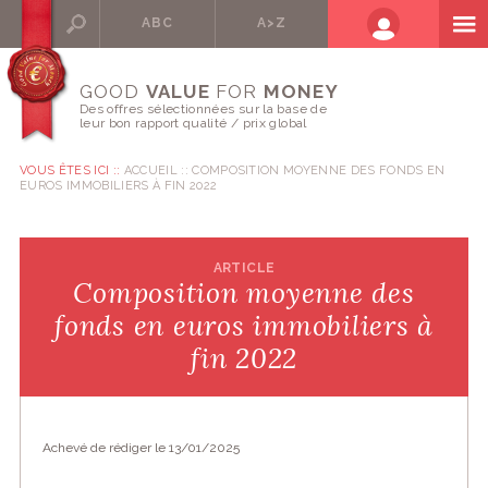
ABC
A>Z
GOOD
VALUE
FOR
MONEY
Des offres sélectionnées sur la base de
leur bon rapport qualité / prix global
VOUS ÊTES ICI ::
ACCUEIL
COMPOSITION MOYENNE DES FONDS EN
EUROS IMMOBILIERS À FIN 2022
ARTICLE
Composition moyenne des
fonds en euros immobiliers à
fin 2022
Achevé de rédiger le 13/01/2025