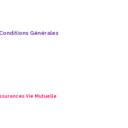
ASSURANCE-VIE POU
MINEUR
PARTAGER :
 site ?
 soutenir !
Conditions Générales
Assurances Vie Mutuelle