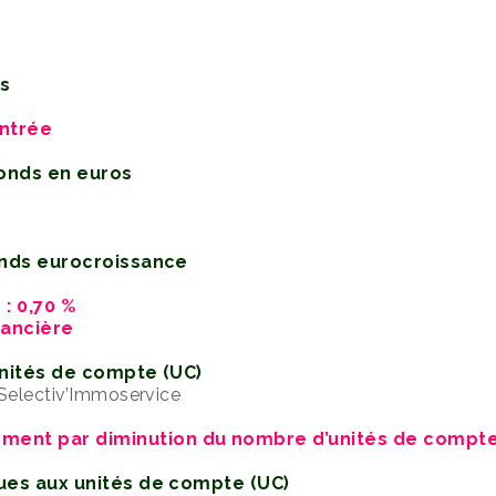
ts
entrée
fonds en euros
fonds eurocroissance
: 0,70 %
nancière
unités de compte (UC)
Selectiv’Immoservice
ement par diminution du nombre d’unités de compt
ques aux unités de compte (UC)