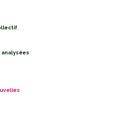
llectif
s analysées
ouvelles