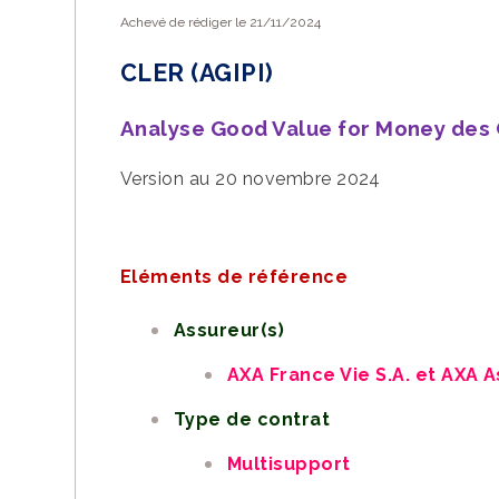
Achevé de rédiger le 21/11/2024
Vous appréciez le
CLER (AGIPI)
Vous pouvez
nous
Analyse Good Value for Money des 
EN SAVOIR PLUS
Version au 20 novembre 2024
Eléments de référence
Assureur(s)
AXA France Vie S.A. et AXA 
Type de contrat
Multisupport