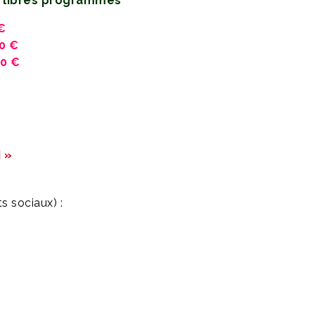
 libres programmés
 €
00 €
00 €
 »
s sociaux) :