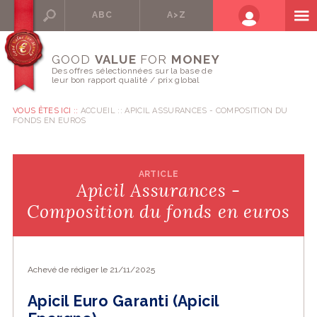
ABC
A>Z
GOOD
VALUE
FOR
MONEY
Des offres sélectionnées sur la base de
leur bon rapport qualité / prix global
VOUS ÊTES ICI ::
ACCUEIL
APICIL ASSURANCES - COMPOSITION DU
FONDS EN EUROS
ARTICLE
Apicil Assurances -
Composition du fonds en euros
Achevé de rédiger le 21/11/2025
Apicil Euro Garanti (Apicil