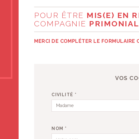
ASSURANCE-VIE POU
MINEUR
PARTAGER :
 site ?
POUR ÊTRE
MIS(E) EN 
 soutenir !
COMPAGNIE
PRIMONIAL
MERCI DE COMPLÉTER LE FORMULAIRE 
VOS C
CIVILITÉ *
Madame
NOM *