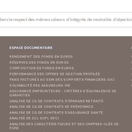
ans le respect des mêmes valeurs, d'intégrité, de neutralité, d'objectivi
ESPACE DOCUMENTAIRE
RENDEMENT DES FONDS EN EUROS
RÉSERVES DES FONDS EN EUROS
COMPOSITION DE FONDS EN EUROS
PERFORMANCE DES OFFRES DE GESTION PROFILÉE
FRAIS FACTURÉS AU SEIN DES SUPPORTS FINANCIERS (UC)
SOLVABILITÉ DES ASSUREURS-VIE
ASSURANCE EMPRUNTEURS - CRITÈRES D'ÉQUIVALENCE DE
GARANTIES
ANALYSE DE CG DE CONTRATS D'ÉPARGNE RETRAITE
ANALYSE DE CG DE CONTRATS DE PRÉVOYANCE
ANALYSE DE CG DE CONTRATS D'ASSURANCE SANTÉ
ANALYSE DE SCI, SCPI, OPCI
ANALYSE DES CARACTÉRISTIQUES ET DES CHIFFRES-CLÉS DE
FCPR