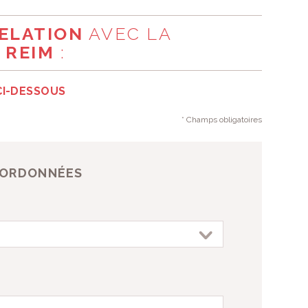
R UN ENFANT
RELATION
AVEC LA
 REIM
:
CI-DESSOUS
* Champs obligatoires
OORDONNÉES