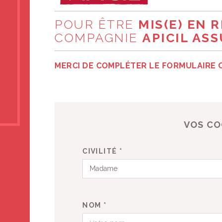
ASSURANCE-VIE POU
MINEUR
PARTAGER :
 site ?
POUR ÊTRE
MIS(E) EN 
 soutenir !
COMPAGNIE
APICIL AS
MERCI DE COMPLÉTER LE FORMULAIRE 
VOS C
CIVILITÉ *
Madame
NOM *