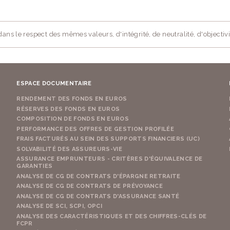
ans le respect des mêmes valeurs, d'intégrité, de neutralité, d'objectivi
ESPACE DOCUMENTAIRE
RENDEMENT DES FONDS EN EUROS
RÉSERVES DES FONDS EN EUROS
COMPOSITION DE FONDS EN EUROS
PERFORMANCE DES OFFRES DE GESTION PROFILÉE
FRAIS FACTURÉS AU SEIN DES SUPPORTS FINANCIERS (UC)
SOLVABILITÉ DES ASSUREURS-VIE
ASSURANCE EMPRUNTEURS - CRITÈRES D'ÉQUIVALENCE DE
GARANTIES
ANALYSE DE CG DE CONTRATS D'ÉPARGNE RETRAITE
ANALYSE DE CG DE CONTRATS DE PRÉVOYANCE
ANALYSE DE CG DE CONTRATS D'ASSURANCE SANTÉ
ANALYSE DE SCI, SCPI, OPCI
ANALYSE DES CARACTÉRISTIQUES ET DES CHIFFRES-CLÉS DE
FCPR