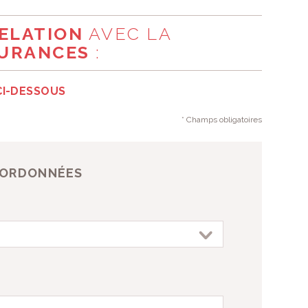
R UN ENFANT
RELATION
AVEC LA
SURANCES
:
CI-DESSOUS
* Champs obligatoires
OORDONNÉES